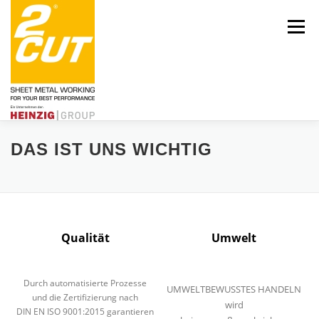
Zum
Inhalt
Menü
springen
DAS IST UNS WICHTIG
Über uns
Engagement
Aktuelles
Leistungen
Karriere
Qualität
Umwelt
Durch automatisierte Prozesse
UMWELTBEWUSSTES HANDELN
und die Zertifizierung nach
Kontakt
HEINZIG|GROUP
wird
DIN EN ISO 9001:2015 garantieren