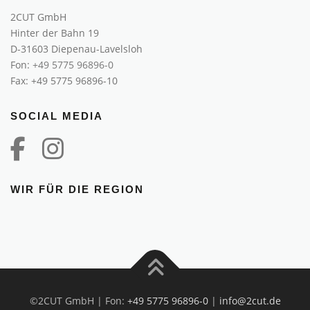
2CUT GmbH
Hinter der Bahn 19
D-31603 Diepenau-Lavelsloh
Fon:
+49 5775 96896-0
Fax: +49 5775 96896-10
SOCIAL MEDIA
WIR FÜR DIE REGION
©2CUT GmbH | Fon:
+49 5775 96896-0
|
info@2cut.de