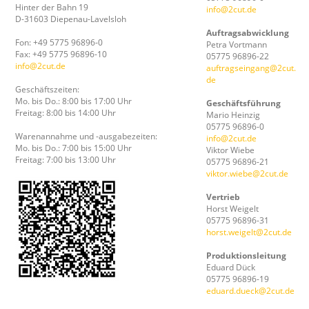
Hinter der Bahn 19
info@2cut.de
D-31603 Diepenau-Lavelsloh
Auftragsabwicklung
Fon: +49 5775 96896-0
Petra Vortmann
Fax: +49 5775 96896-10
05775 96896-22
info@2cut.de
auftragseingang@2cut.
de
Geschäftszeiten:
Mo. bis Do.: 8:00 bis 17:00 Uhr
Geschäftsführung
Freitag: 8:00 bis 14:00 Uhr
Mario Heinzig
05775 96896-0
Warenannahme und -ausgabezeiten:
info@2cut.de
Mo. bis Do.: 7:00 bis 15:00 Uhr
Viktor Wiebe
Freitag: 7:00 bis 13:00 Uhr
05775 96896-21
viktor.wiebe@2cut.de
Vertrieb
Horst Weigelt
05775 96896-31
horst.weigelt@2cut.de
Produktionsleitung
Eduard Dück
05775 96896-19
eduard.dueck@2cut.de