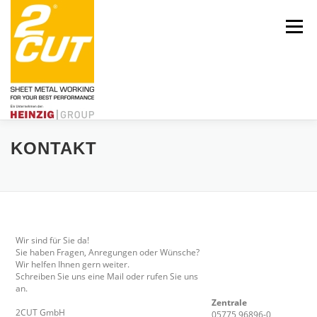
Zum
Inhalt
Menü
springen
KONTAKT
Über uns
Engagement
Aktuelles
Leistungen
Karriere
Wir sind für Sie da!
Sie haben Fragen, Anregungen oder Wünsche?
Wir helfen Ihnen gern weiter.
Schreiben Sie uns eine Mail oder rufen Sie uns
an.
Kontakt
HEINZIG|GROUP
Zentrale
2CUT GmbH
05775 96896-0