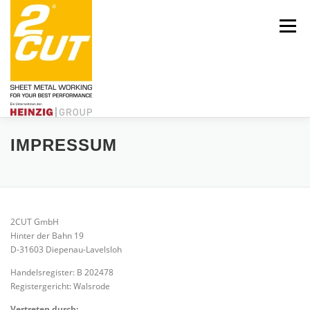
Zum
Inhalt
Menü
springen
IMPRESSUM
Über uns
Engagement
Aktuelles
Leistungen
Karriere
2CUT GmbH
Hinter der Bahn 19
D-31603 Diepenau-Lavelsloh
Handelsregister: B 202478
Registergericht: Walsrode
Kontakt
HEINZIG|GROUP
Vertreten durch: