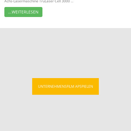
Achs-Lasermaschine TruLaser Cell 3000 ...
...WEITERLESEN
UNTERNEHMENSFILM APSPIELEN