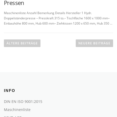
Pressen
Maschinenliste Anzahl Bemerkung Details Hersteller 1 Hydr.
Doppelständerpresse – Presskraft 315 to.– Tischfläche 1600 x 1000 mm–
Einbauhöhe 800 mm, Hub 600 mm– Ziehkissen 1200 x 650 mm, Hub 350 …
B
e
ÄLTERE BEITRÄGE
NEUERE BEITRÄGE
i
t
r
a
g
s
n
a
v
INFO
i
g
DIN EN ISO 9001:2015
a
t
Maschinenliste
i