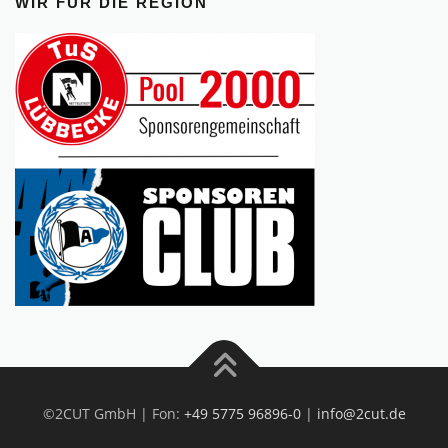
WIR FÜR DIE REGION
©2CUT GmbH | Fon:
+49 5775 96896-0
|
info@2cut.de