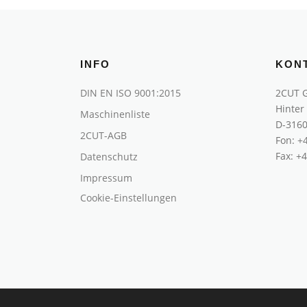
INFO
KON
DIN EN ISO 9001:2015
2CUT 
Hinter
Maschinenliste
D-3160
2CUT-AGB
Fon:
+
Fax: +
Datenschutz
Impressum
Cookie-Einstellungen