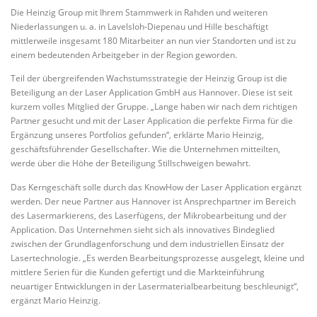
Die Heinzig Group mit Ihrem Stammwerk in Rahden und weiteren
Niederlassungen u. a. in Lavelsloh-Diepenau und Hille beschäftigt
mittlerweile insgesamt 180 Mitarbeiter an nun vier Standorten und ist zu
einem bedeutenden Arbeitgeber in der Region geworden.
Teil der übergreifenden Wachstumsstrategie der Heinzig Group ist die
Beteiligung an der Laser Application GmbH aus Hannover. Diese ist seit
kurzem volles Mitglied der Gruppe. „Lange haben wir nach dem richtigen
Partner gesucht und mit der Laser Application die perfekte Firma für die
Ergänzung unseres Portfolios gefunden“, erklärte Mario Heinzig,
geschäftsführender Gesellschafter. Wie die Unternehmen mitteilten,
werde über die Höhe der Beteiligung Stillschweigen bewahrt.
Das Kerngeschäft solle durch das KnowHow der Laser Application ergänzt
werden. Der neue Partner aus Hannover ist Ansprechpartner im Bereich
des Lasermarkierens, des Laserfügens, der Mikrobearbeitung und der
Application. Das Unternehmen sieht sich als innovatives Bindeglied
zwischen der Grundlagenforschung und dem industriellen Einsatz der
Lasertechnologie. „Es werden Bearbeitungsprozesse ausgelegt, kleine und
mittlere Serien für die Kunden gefertigt und die Markteinführung
neuartiger Entwicklungen in der Lasermaterialbearbeitung beschleunigt“,
ergänzt Mario Heinzig.