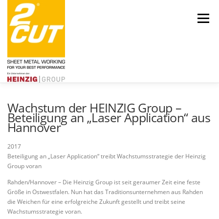
Zum
Inhalt
Menü
springen
Wachstum der HEINZIG Group –
Beteiligung an „Laser Application“ aus
Hannover
Über uns
Engagement
Aktuelles
Leistungen
Karriere
2017
Beteiligung an „Laser Application“ treibt Wachstumsstrategie der Heinzig
Group voran
Rahden/Hannover – Die Heinzig Group ist seit geraumer Zeit eine feste
Größe in Ostwestfalen. Nun hat das Traditionsunternehmen aus Rahden
die Weichen für eine erfolgreiche Zukunft gestellt und treibt seine
Kontakt
HEINZIG|GROUP
Wachstumsstrategie voran.