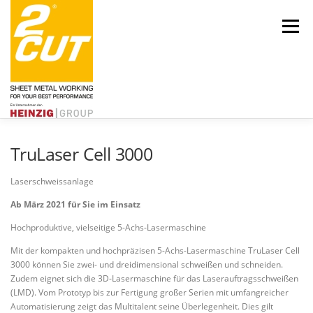
Zum
Inhalt
Menü
springen
TruLaser Cell 3000
Über uns
Engagement
Aktuelles
Leistungen
Karriere
Laserschweissanlage
Ab März 2021 für Sie im Einsatz
Hochproduktive, vielseitige 5-Achs-Lasermaschine
Mit der kompakten und hochpräzisen 5-Achs-Lasermaschine TruLaser Cell
3000 können Sie zwei- und dreidimensional schweißen und schneiden.
Zudem eignet sich die 3D-Lasermaschine für das Laserauftragsschweißen
(LMD). Vom Prototyp bis zur Fertigung großer Serien mit umfangreicher
Kontakt
HEINZIG|GROUP
Automatisierung zeigt das Multitalent seine Überlegenheit. Dies gilt