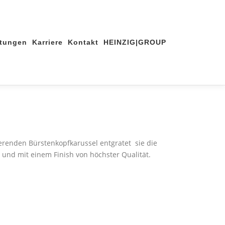
stungen
Karriere
Kontakt
HEINZIG|GROUP
renden Bürstenkopfkarussel entgratet sie die
nd mit einem Finish von höchster Qualität.