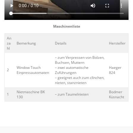
Maschinenliste
An
za
Bemerkung
Details
Hersteller
hl
– zum Verpressen von Bolzen,
Buchsen, Muttern
Window Touch
– zwei automatische
Haeger
2
Einpressautomaten
Zuführungen
824
– geeignet auch zum clinchen,
nieten, stanznieten
Nietmaschine BK
Bodmer
1
– zum Taumelnieten
130
Küsnacht