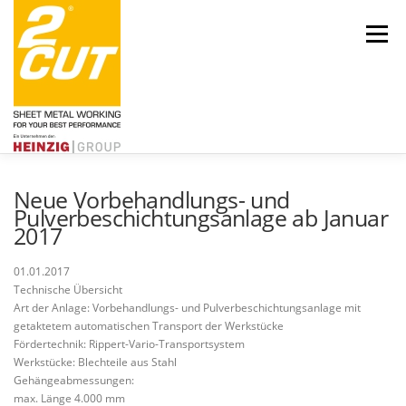
Zum
Inhalt
Menü
springen
Neue Vorbehandlungs- und
Pulverbeschichtungsanlage ab Januar
2017
Über uns
Engagement
Aktuelles
Leistungen
Karriere
01.01.2017
Technische Übersicht
Art der Anlage: Vorbehandlungs- und Pulverbeschichtungsanlage mit
getaktetem automatischen Transport der Werkstücke
Fördertechnik: Rippert-Vario-Transportsystem
Werkstücke: Blechteile aus Stahl
Gehängeabmessungen:
Kontakt
HEINZIG|GROUP
max. Länge 4.000 mm