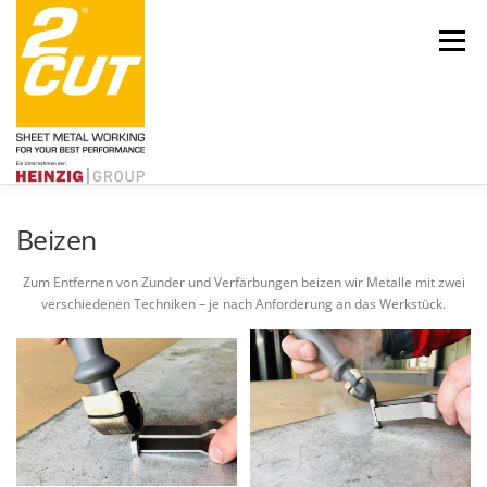
Zum
Inhalt
Menü
springen
Beizen
Über uns
Engagement
Aktuelles
Leistungen
Karriere
Zum Entfernen von Zunder und Verfärbungen beizen wir Metalle mit zwei
verschiedenen Techniken – je nach Anforderung an das Werkstück.
Kontakt
HEINZIG|GROUP